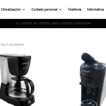
Climatización
Cuidado personal
Telefonía
Informática
Ordenado
los 2 resultados
por
los
últimos