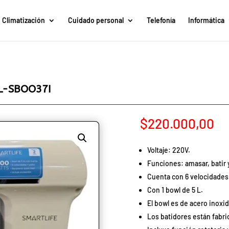
Climatización
Cuidado personal
Telefonía
Informática
L-SBOO37I
$
220.000,00
Voltaje: 220V.
Funciones: amasar, batir 
Cuenta con 6 velocidades
Con 1 bowl de 5 L.
El bowl es de acero inoxid
Los batidores están fabri