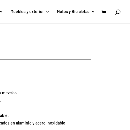
Muebles y exterior
Motos y Bicicletas
y mezclar.
.
able.
cados en aluminio y acero inoxidable.